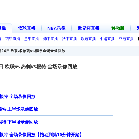
录像
篮球直播
NBA录像
世界杯直播
移动版
播
西甲直播
意甲直播
德甲直播
法甲直播
欧冠直播
中超直播
亚冠直播
2月24日 欧联杯 热刺vs根特 全场录像回放
4日 欧联杯 热刺vs根特 全场录像回放
vs根特 全场录像回放
vs根特 上半场录像回放
vs根特 下半场录像回放
刺vs根特 全场录像回放【拖动到第10分钟开始】