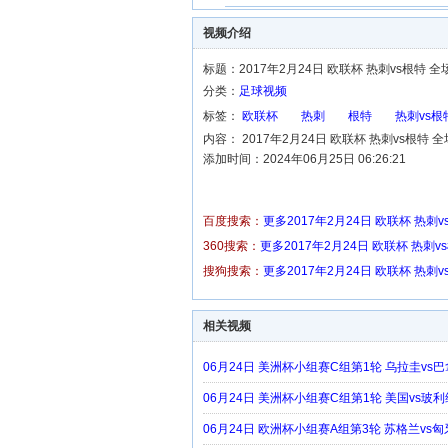
视频介绍
标题：2017年2月24日 欧联杯 热刺vs根特 
分类：
足球视频
标签：
欧联杯
热刺
根特
热刺vs根
内容： 2017年2月24日 欧联杯 热刺vs根特 
添加时间：2024年06月25日 06:26:21
百度搜索：
更多2017年2月24日 欧联杯 热刺
360搜索：
更多2017年2月24日 欧联杯 热刺
搜狗搜索：
更多2017年2月24日 欧联杯 热刺
相关视频
06月24日 美洲杯小组赛C组第1轮 乌拉圭vs
06月24日 美洲杯小组赛C组第1轮 美国vs玻
06月24日 欧洲杯小组赛A组第3轮 苏格兰vs