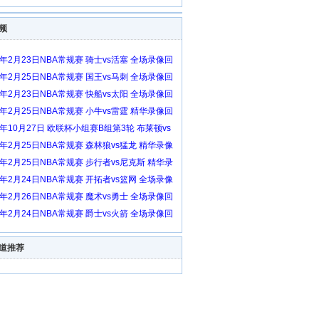
频
6年2月23日NBA常规赛 骑士vs活塞 全场录像回
6年2月25日NBA常规赛 国王vs马刺 全场录像回
6年2月23日NBA常规赛 快船vs太阳 全场录像回
6年2月25日NBA常规赛 小牛vs雷霆 精华录像回
3年10月27日 欧联杯小组赛B组第3轮 布莱顿vs
克斯 全场录像回放
6年2月25日NBA常规赛 森林狼vs猛龙 精华录像
6年2月25日NBA常规赛 步行者vs尼克斯 精华录
放
6年2月24日NBA常规赛 开拓者vs篮网 全场录像
6年2月26日NBA常规赛 魔术vs勇士 全场录像回
6年2月24日NBA常规赛 爵士vs火箭 全场录像回
道推荐