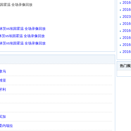
放
201
s埃因霍温 全场录像回放
放
201
放
202
阿贾
201
回放
SK林茨vs埃因霍温 全场录像回放
201
像回
SK林茨vs埃因霍温 全场录像回放
201
回放
SK林茨vs埃因霍温 全场录像回放
201
放
201
放
热门频
巴拿马
利维亚
匈牙利
牙买加
s委内瑞拉