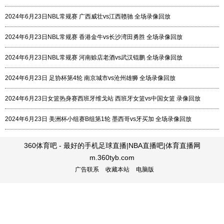
2024年6月23日NBL常规赛 广西威壮vs江西赣驰 全场录像回放
2024年6月23日NBL常规赛 香港金牛vs长沙湾田勇胜 全场录像回放
2024年6月23日NBL常规赛 河南赊店老酒vs武汉锟鹏 全场录像回放
2024年6月23日 足协杯第4轮 南京城市vs沧州雄狮 全场录像回放
2024年6月23日女篮热身赛西班牙维戈站 西班牙女篮vs中国女篮 录像回放
2024年6月23日 美洲杯小组赛B组第1轮 墨西哥vs牙买加 全场录像回放
360体育吧 - 最好的手机足球直播|NBA直播吧|体育直播网
m.360tyb.com
广告联系
收藏本站
电脑版