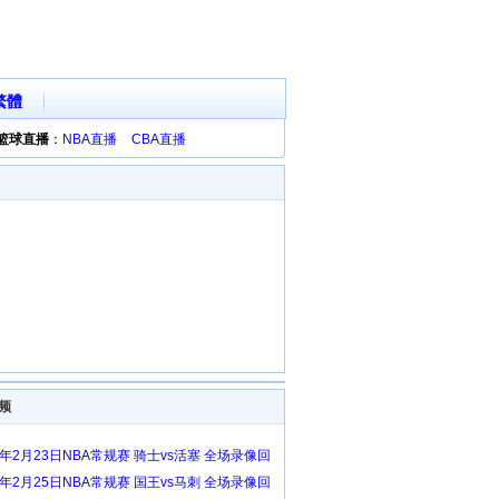
繁體
篮球直播
：
NBA直播
CBA直播
频
6年2月23日NBA常规赛 骑士vs活塞 全场录像回
6年2月25日NBA常规赛 国王vs马刺 全场录像回