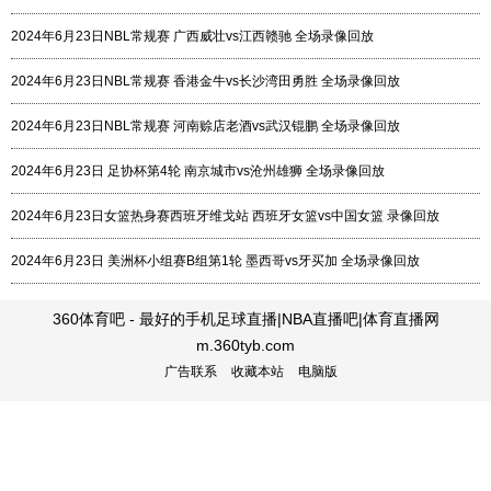
2024年6月23日NBL常规赛 广西威壮vs江西赣驰 全场录像回放
2024年6月23日NBL常规赛 香港金牛vs长沙湾田勇胜 全场录像回放
2024年6月23日NBL常规赛 河南赊店老酒vs武汉锟鹏 全场录像回放
2024年6月23日 足协杯第4轮 南京城市vs沧州雄狮 全场录像回放
2024年6月23日女篮热身赛西班牙维戈站 西班牙女篮vs中国女篮 录像回放
2024年6月23日 美洲杯小组赛B组第1轮 墨西哥vs牙买加 全场录像回放
360体育吧 - 最好的手机足球直播|NBA直播吧|体育直播网
m.360tyb.com
广告联系
收藏本站
电脑版