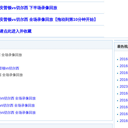
轮 南安普顿vs切尔西 下半场录像回放
轮 南安普顿vs切尔西 全场录像回放【拖动到第10分钟开始】
请点此进入并收藏
最热视
西 全场录像回放
201
放
201
普顿vs切尔西
放
201
尔西 全场录像回放
放
201
放
202
阿贾
201
回放
顿vs切尔西 全场录像回放
201
像回
顿vs切尔西 全场录像回放
201
回放
顿vs切尔西 全场录像回放
201
放
201
放