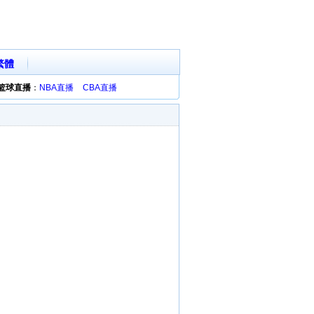
繁體
篮球直播
：
NBA直播
CBA直播