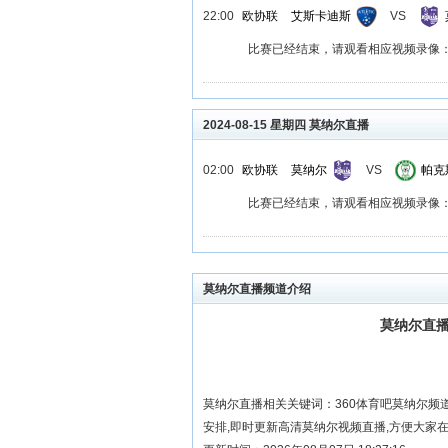
22:00
欧协联
艾斯卡迪斯
VS
比赛已经结束，请观看相应视频录像
2024-08-15 星期四 莫纳尔直播
02:00
欧协联
莫纳尔
VS
帕克
比赛已经结束，请观看相应视频录像
莫纳尔直播频道介绍
莫纳尔直播
莫纳尔直播相关关键词：360体育吧莫纳尔频
安排,即时更新高清莫纳尔视频直播,方便大家