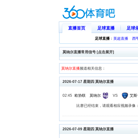
直播首页
足球直播
足球
足球直播
：
英超直播
西
莫纳尔直播常用信号 [点击展开]
莫纳尔直播
频道相关信息：
2026-07-17 星期四 莫纳尔直播
02:45
欧协联
莫纳尔
VS
艾斯
比赛已经结束，请观看相应视频录像
2026-07-09 星期四 莫纳尔直播