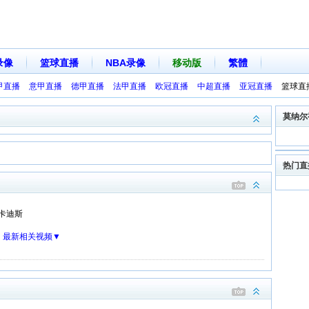
录像
篮球直播
NBA录像
移动版
繁體
甲直播
意甲直播
德甲直播
法甲直播
欧冠直播
中超直播
亚冠直播
篮球直
莫纳尔
热门直
卡迪斯
：
最新相关视频▼